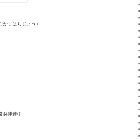
むかしはちじょう）
常磐津連中