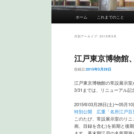
メインメニュー
ホーム
これまでのこと
メインコンテンツへ移動
サブコンテンツへ移動
月別アーカイブ:
2015年3月
江戸東京博物館
投稿日:
2015年3月29日
江戸東京博物館の常設展示室が
3/31までは、リニューアル
2015年03月28日(土)〜05月10
特別公開 広重「名所江戸百
このたび、常設展示室のリニュ
画、目録を含む)を前期と後
ます。幕末期江戸の名所周遊