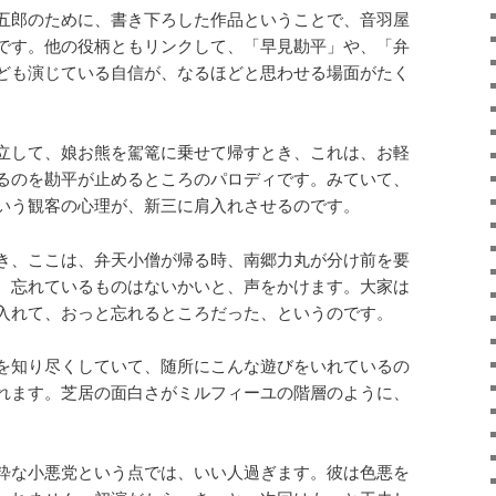
五郎のために、書き下ろした作品ということで、音羽屋
です。他の役柄ともリンクして、「早見勘平」や、「弁
ども演じている自信が、なるほどと思わせる場面がたく
立して、娘お熊を駕篭に乗せて帰すとき、これは、お軽
るのを勘平が止めるところのパロディです。みていて、
いう観客の心理が、新三に肩入れさせるのです。
き、ここは、弁天小僧が帰る時、南郷力丸が分け前を要
、忘れているものはないかいと、声をかけます。大家は
入れて、おっと忘れるところだった、というのです。
を知り尽くしていて、随所にこんな遊びをいれているの
れます。芝居の面白さがミルフィーユの階層のように、
粋な小悪党という点では、いい人過ぎます。彼は色悪を