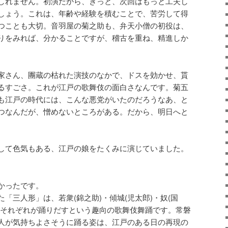
しれません。初演だから、きっと、次回はもっと工夫し
しょう。これは、年齢や経験を積むことで、苦労して得
つことも大切。音羽屋の菊之助も、弁天小僧の初役は、
りをみれば、分かることですが、稽古を重ね、精進しか
家さん、團蔵の枯れた演技のなかで、ドスを効かせ、貰
るすごさ。これが江戸の歌舞伎の面白さなんです。菊五
も江戸の時代には、こんな悪党がいたのだろうなあ、と
つなんだが、憎めないところがある。だから、明日へと
して色気もある、江戸の娘をたくみに演じていました。
かったです。
「三人形」は、若衆(錦之助)・傾城(児太郎)・奴(国
、それぞれが踊りだすという趣向の歌舞伎舞踊です。常磐
人が気持ちよさそうに踊る姿は、江戸のある日の再現の