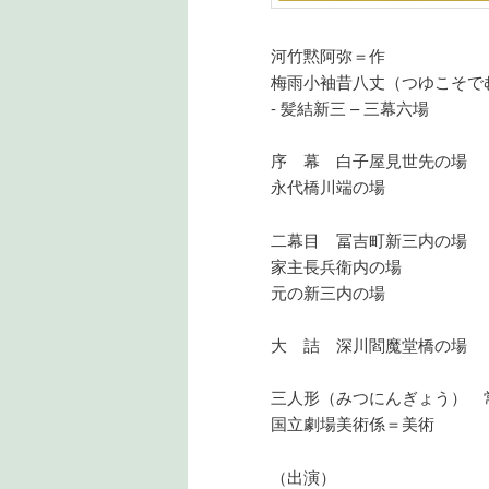
河竹黙阿弥＝作
梅雨小袖昔八丈（つゆこそで
- 髪結新三 – 三幕六場
序 幕 白子屋見世先の場
永代橋川端の場
二幕目 冨吉町新三内の場
家主長兵衛内の場
元の新三内の場
大 詰 深川閻魔堂橋の場
三人形（みつにんぎょう） 
国立劇場美術係＝美術
（出演）