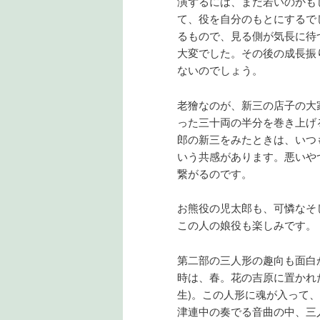
演ずるには、まだ若いのかも
て、役を自分のもとにするで
るもので、見る側が気長に待
大変でした。その後の成長振
ないのでしょう。
老獪なのが、新三の店子の大
った三十両の半分を巻き上げ
郎の新三をみたときは、いつ
いう共感があります。悪いや
繋がるのです。
お熊役の児太郎も、可憐なそ
この人の娘役も楽しみです。
第二部の三人形の趣向も面白
時は、春。花の吉原に置かれた
生)。この人形に魂が入って
津連中の奏でる音曲の中、三