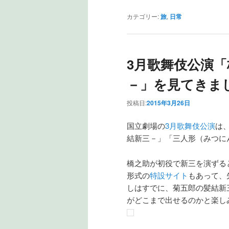
カテゴリー:
旅
,
日常
3月歌舞伎公演
－」を見てきま
投稿日:
2015年3月26日
国立劇場の
3月歌舞伎公演
は
結新三－」「三人形（みつに
橋之助が初役で新三を演ずる
形式の
特設サイト
もあって、
しはすでに、菊五郎の髪結新
がどこまで出せるのかと楽し