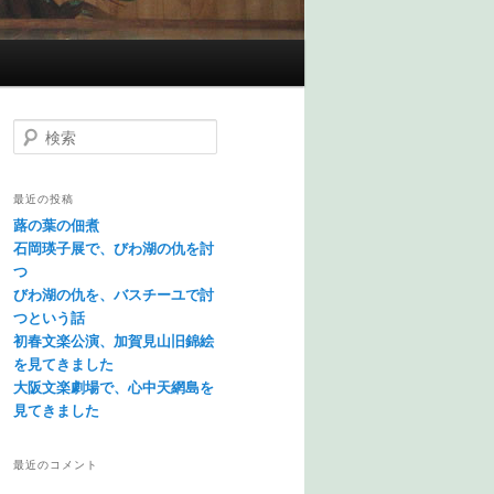
検索
最近の投稿
蕗の葉の佃煮
石岡瑛子展で、びわ湖の仇を討
つ
びわ湖の仇を、バスチーユで討
つという話
初春文楽公演、加賀見山旧錦絵
を見てきました
大阪文楽劇場で、心中天網島を
見てきました
最近のコメント