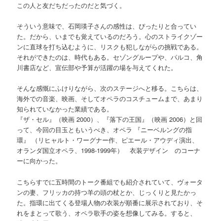
この人と友だちだったのだと気づく。
そういう意味で、石岡瑛子さんの感性は、ぴったりと合ってい
た。だから、いまでも覚えているのだろう。心のストライクゾー
ンに直球を打ち込むように、リスクも犯しながらの挑戦である。
それができたのは、時代もある。セゾングループや、パルコ、角
川書店など、宣伝部や予算が活躍の場を与えてくれた。
そんな感慨にふけりながら、次のステージへと移る。こちらは、
海外での音楽、映画、そしてオペラのコスチュームまで、あまり
知られていなかった業績である。
『ザ・セル』（映画 2000）、『落下の王国』（映画 2006）と回
って、今回の目玉ともいうべき、オペラ 『ニーベルングの指
環』 （リヒャルト・ワーグナー作、ピエール・アウディ演出、
オランダ国立オペラ、1998-1999年） 衣装デザイン のコーナ
ーに向かった。
こちらすでに五時間のトーク番組でも紹介されていて、ヴォータ
ンの妻、フリッカの持つ羊の頭の杖とか、じっくりと見たかっ
た。指環に出てくる登場人物の衣装が順番に展示されており、そ
れをまとって歌う、オペラ歌手の姿を想像してみる。すると、