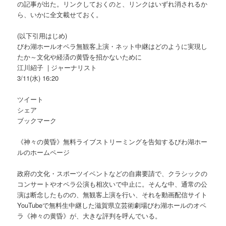
の記事が出た。リンクしておくのと、リンクはいずれ消されるか
ら、いかに全文載せておく。
(以下引用はじめ)
びわ湖ホールオペラ無観客上演・ネット中継はどのように実現し
たか～文化や経済の黄昏を招かないために
江川紹子 | ジャーナリスト
3/11(水) 16:20
ツイート
シェア
ブックマーク
《神々の黄昏》無料ライブストリーミングを告知するびわ湖ホー
ルのホームページ
政府の文化・スポーツイベントなどの自粛要請で、クラシックの
コンサートやオペラ公演も相次いで中止に。そんな中、通常の公
演は断念したものの、無観客上演を行い、それを動画配信サイト
YouTubeで無料生中継した滋賀県立芸術劇場びわ湖ホールのオペ
ラ《神々の黄昏》が、大きな評判を呼んでいる。