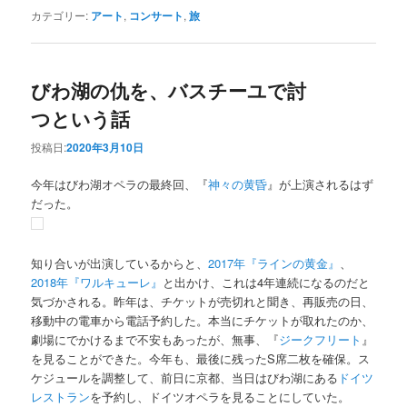
カテゴリー:
アート
,
コンサート
,
旅
びわ湖の仇を、バスチーユで討
つという話
投稿日:
2020年3月10日
今年はびわ湖オペラの最終回、『
神々の黄昏
』が上演されるはず
だった。
知り合いが出演しているからと、
2017年『ラインの黄金』
、
2018年『ワルキューレ』
と出かけ、これは4年連続になるのだと
気づかされる。昨年は、チケットが売切れと聞き、再販売の日、
移動中の電車から電話予約した。本当にチケットが取れたのか、
劇場にでかけるまで不安もあったが、無事、『
ジークフリート
』
を見ることができた。今年も、最後に残ったS席二枚を確保。ス
ケジュールを調整して、前日に京都、当日はびわ湖にある
ドイツ
レストラン
を予約し、ドイツオペラを見ることにしていた。