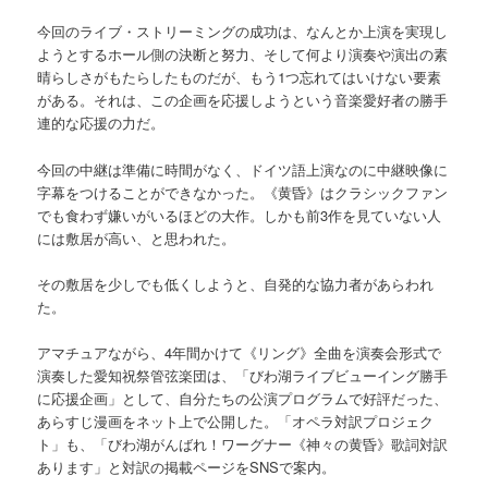
今回のライブ・ストリーミングの成功は、なんとか上演を実現し
ようとするホール側の決断と努力、そして何より演奏や演出の素
晴らしさがもたらしたものだが、もう1つ忘れてはいけない要素
がある。それは、この企画を応援しようという音楽愛好者の勝手
連的な応援の力だ。
今回の中継は準備に時間がなく、ドイツ語上演なのに中継映像に
字幕をつけることができなかった。《黄昏》はクラシックファン
でも食わず嫌いがいるほどの大作。しかも前3作を見ていない人
には敷居が高い、と思われた。
その敷居を少しでも低くしようと、自発的な協力者があらわれ
た。
アマチュアながら、4年間かけて《リング》全曲を演奏会形式で
演奏した愛知祝祭管弦楽団は、「びわ湖ライブビューイング勝手
に応援企画」として、自分たちの公演プログラムで好評だった、
あらすじ漫画をネット上で公開した。「オペラ対訳プロジェク
ト」も、「びわ湖がんばれ！ワーグナー《神々の黄昏》歌詞対訳
あります」と対訳の掲載ページをSNSで案内。