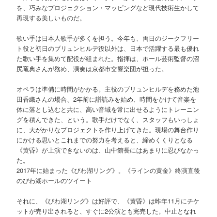
を、巧みなプロジェクション・マッピングなど現代技術生かして
再現する美しいものだ。
歌い手は日本人歌手が多くを担う。今年も、両日のジークフリー
ト役と初日のブリュンヒルデ役以外は、日本で活躍する最も優れ
た歌い手を集めて配役が組まれた。指揮は、ホール芸術監督の沼
尻竜典さんが務め、演奏は京都市交響楽団が担った。
オペラは準備に時間がかかる。主役のブリュンヒルデを務めた池
田香織さんの場合、2年前に譜読みを始め、時間をかけて音楽を
体に落とし込むと共に、高い音域を常に出せるようにトレーニン
グを積んできた、という。歌手だけでなく、スタッフもいっしょ
に、大がかりなプロジェクトを作り上げてきた。現場の舞台作り
にかける思いとこれまでの努力を考えると、締めくくりとなる
《黄昏》が上演できないのは、山中館長にはあまりに忍びなかっ
た。
2017年に始まった《びわ湖リング》。《ラインの黄金》終演直後
のびわ湖ホールのツイート
それに、《びわ湖リング》は好評で、《黄昏》は昨年11月にチケ
ットが売り出されると、すぐに2公演とも完売した。中止となれ