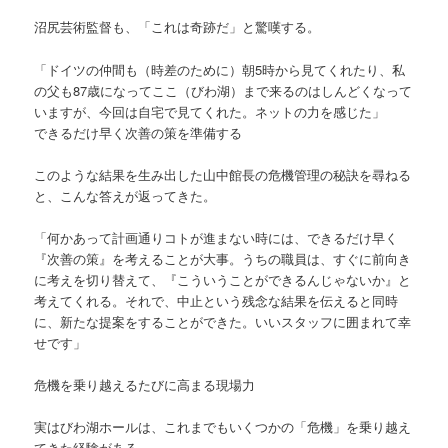
沼尻芸術監督も、「これは奇跡だ」と驚嘆する。
「ドイツの仲間も（時差のために）朝5時から見てくれたり、私
の父も87歳になってここ（びわ湖）まで来るのはしんどくなって
いますが、今回は自宅で見てくれた。ネットの力を感じた」
できるだけ早く次善の策を準備する
このような結果を生み出した山中館長の危機管理の秘訣を尋ねる
と、こんな答えが返ってきた。
「何かあって計画通りコトが進まない時には、できるだけ早く
『次善の策』を考えることが大事。うちの職員は、すぐに前向き
に考えを切り替えて、『こういうことができるんじゃないか』と
考えてくれる。それで、中止という残念な結果を伝えると同時
に、新たな提案をすることができた。いいスタッフに囲まれて幸
せです」
危機を乗り越えるたびに高まる現場力
実はびわ湖ホールは、これまでもいくつかの「危機」を乗り越え
てきた経験がある。