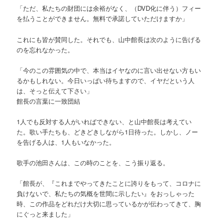
「ただ、私たちの財団には余裕がなく、（DVD化に伴う）フィー
を払うことができません。無料で承諾していただけますか」
これにも皆が賛同した。それでも、山中館長は次のように告げる
のを忘れなかった。
「今のこの雰囲気の中で、本当はイヤなのに言い出せない方もい
るかもしれない。今日いっぱい待ちますので、イヤだという人
は、そっと伝えて下さい」
館長の言葉に一致団結
1人でも反対する人がいればできない、と山中館長は考えてい
た。歌い手たちも、どきどきしながら1日待った。しかし、ノー
を告げる人は、1人もいなかった。
歌手の池田さんは、この時のことを、こう振り返る。
「館長が、『これまでやってきたことに誇りをもって、コロナに
負けないで、私たちの気概を世間に示したい』をおっしゃった
時、この作品をどれだけ大切に思っているかが伝わってきて、胸
にぐっと来ました」