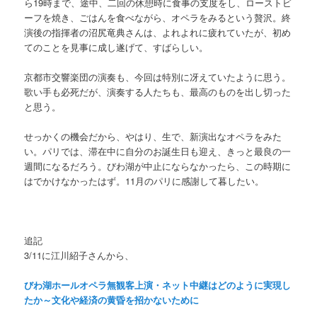
ら19時まで、途中、二回の休憩時に食事の支度をし、ローストビ
ーフを焼き、ごはんを食べながら、オペラをみるという贅沢。終
演後の指揮者の沼尻竜典さんは、よれよれに疲れていたが、初め
てのことを見事に成し遂げて、すばらしい。
京都市交響楽団の演奏も、今回は特別に冴えていたように思う。
歌い手も必死だが、演奏する人たちも、最高のものを出し切った
と思う。
せっかくの機会だから、やはり、生で、新演出なオペラをみた
い。パリでは、滞在中に自分のお誕生日も迎え、きっと最良の一
週間になるだろう。びわ湖が中止にならなかったら、この時期に
はでかけなかったはず。11月のパリに感謝して暮したい。
追記
3/11に江川紹子さんから、
びわ湖ホールオペラ無観客上演・ネット中継はどのように実現し
たか～文化や経済の黄昏を招かないために