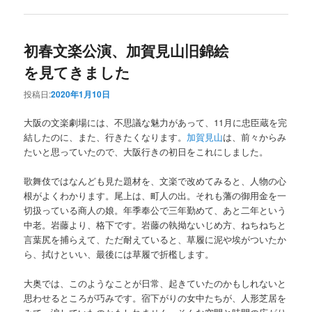
初春文楽公演、加賀見山旧錦絵
を見てきました
投稿日:
2020年1月10日
大阪の文楽劇場には、不思議な魅力があって、11月に忠臣蔵を完
結したのに、また、行きたくなります。
加賀見山
は、前々からみ
たいと思っていたので、大阪行きの初日をこれにしました。
歌舞伎ではなんども見た題材を、文楽で改めてみると、人物の心
根がよくわかります。尾上は、町人の出。それも藩の御用金を一
切扱っている商人の娘。年季奉公で三年勤めて、あと二年という
中老。岩藤より、格下です。岩藤の執拗ないじめ方、ねちねちと
言葉尻を捕らえて、ただ耐えていると、草履に泥や埃がついたか
ら、拭けといい、最後には草履で折檻します。
大奥では、このようなことが日常、起きていたのかもしれないと
思わせるところが巧みです。宿下がりの女中たちが、人形芝居を