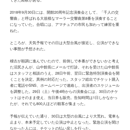
2018年9月30日には、開館20周年記念演奏会として、「千人の交
響曲」と呼ばれる大規模なマーラー交響曲第8番を演奏すること
になっていた。合唱には、アマチュアの市民も加わって練習を重
ねた。
ところが、天気予報でその日は大型台風が接近し、公演ができな
い事態が予想された。
稽古が順調に進んでいたので、前倒しで本番ができないかと考え
た沼尻さんが、山中館長にメールで打診。それを受けた山中館長
はスタッフと相談のうえ、28日午前、翌日に緊急特別演奏会を開
くことを決定。異例の対応だった。スタッフ総出でチケット購入
者に電話やSNS、ホームページで連絡し、出演者のスケジュール
を調整した。29日（土）午後4時からの演奏会には、30日のチケ
ットはそのまま使え、当日券も販売。告知時間は1日しかなかっ
たが、それでも800人ほどの観客が集まった。
予報が伝えていた通り、30日は大型の台風により大荒れ。電車も
止まり、本来予定していた公演は中止となった。緊急公演を聞け
なかった人には、チケットの払い戻しを行った。