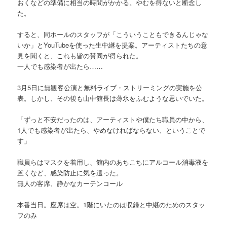
おくなどの準備に相当の時間がかかる。やむを得ないと断念し
た。
すると、同ホールのスタッフが「こういうこともできるんじゃな
いか」とYouTubeを使った生中継を提案。アーティストたちの意
見を聞くと、これも皆の賛同が得られた。
一人でも感染者が出たら……
3月5日に無観客公演と無料ライブ・ストリーミングの実施を公
表。しかし、その後も山中館長は薄氷をふむような思いでいた。
「ずっと不安だったのは、アーティストや僕たち職員の中から、
1人でも感染者が出たら、やめなければならない、ということで
す」
職員らはマスクを着用し、館内のあちこちにアルコール消毒液を
置くなど、感染防止に気を遣った。
無人の客席、静かなカーテンコール
本番当日。座席は空。1階にいたのは収録と中継のためのスタッ
フのみ