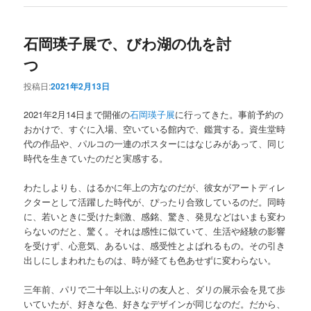
石岡瑛子展で、びわ湖の仇を討
つ
投稿日:
2021年2月13日
2021年2月14日まで開催の
石岡瑛子展
に行ってきた。事前予約の
おかけで、すぐに入場、空いている館内で、鑑賞する。資生堂時
代の作品や、パルコの一連のポスターにはなじみがあって、同じ
時代を生きていたのだと実感する。
わたしよりも、はるかに年上の方なのだが、彼女がアートディレ
クターとして活躍した時代が、ぴったり合致しているのだ。同時
に、若いときに受けた刺激、感銘、驚き、発見などはいまも変わ
らないのだと、驚く。それは感性に似ていて、生活や経験の影響
を受けず、心意気、あるいは、感受性とよばれるもの。その引き
出しにしまわれたものは、時が経ても色あせずに変わらない。
三年前、パリで二十年以上ぶりの友人と、ダリの展示会を見て歩
いていたが、好きな色、好きなデザインが同じなのだ。だから、