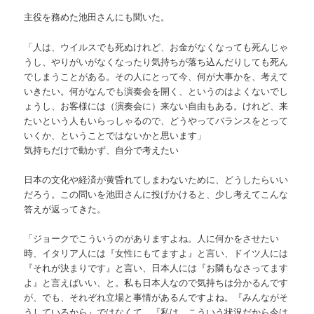
主役を務めた池田さんにも聞いた。
「人は、ウイルスでも死ぬけれど、お金がなくなっても死んじゃ
うし、やりがいがなくなったり気持ちが落ち込んだりしても死ん
でしまうことがある。その人にとって今、何が大事かを、考えて
いきたい。何がなんでも演奏会を開く、というのはよくないでし
ょうし、お客様には（演奏会に）来ない自由もある。けれど、来
たいという人もいらっしゃるので、どうやってバランスをとって
いくか、ということではないかと思います」
気持ちだけで動かず、自分で考えたい
日本の文化や経済が黄昏れてしまわないために、どうしたらいい
だろう。この問いを池田さんに投げかけると、少し考えてこんな
答えが返ってきた。
「ジョークでこういうのがありますよね。人に何かをさせたい
時、イタリア人には『女性にもてますよ』と言い、ドイツ人には
『それが決まりです』と言い、日本人には『お隣もなさってます
よ』と言えばいい、と。私も日本人なので気持ちは分かるんです
が、でも、それぞれ立場と事情があるんですよね。『みんながそ
うしているから』ではなくて、『私は、こういう状況だから今は