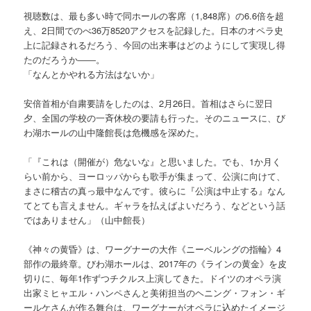
視聴数は、最も多い時で同ホールの客席（1,848席）の6.6倍を超
え、2日間でのべ36万8520アクセスを記録した。日本のオペラ史
上に記録されるだろう、今回の出来事はどのようにして実現し得
たのだろうか――。
「なんとかやれる方法はないか」
安倍首相が自粛要請をしたのは、2月26日。首相はさらに翌日
夕、全国の学校の一斉休校の要請も行った。そのニュースに、び
わ湖ホールの山中隆館長は危機感を深めた。
「『これは（開催が）危ないな』と思いました。でも、1か月く
らい前から、ヨーロッパからも歌手が集まって、公演に向けて、
まさに稽古の真っ最中なんです。彼らに『公演は中止する』なん
てとても言えません。ギャラを払えばよいだろう、などという話
ではありません」（山中館長）
《神々の黄昏》は、ワーグナーの大作《ニーベルングの指輪》4
部作の最終章。びわ湖ホールは、2017年の《ラインの黄金》を皮
切りに、毎年1作ずつチクルス上演してきた。ドイツのオペラ演
出家ミヒャエル・ハンペさんと美術担当のヘニング・フォン・ギ
ールケさんが作る舞台は、ワーグナーがオペラに込めたイメージ