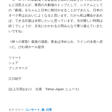
んと沼尻さんが、東西の大劇場のトップとして、システムとして
の『劇場』をちゃんと日本に根付かせることができたら、日本の
オペラ界はおおいによくなると思います。だから私は機会があれ
ば、できる応援は全部したいと思っています。当分難しい時期は
続くでしょうが、文化にかかわる人間みんなで乗り越えていきた
いですね」
《神々の黄昏》最後の場面。黄金は浄められ、ラインの水底へ戻
った。びわ湖ホール提供
ツイート
シェア
ブックマーク
江川紹子
(以上引用おわり 出展 Yahoo Japan ニュース)
カテゴリー:
コンサート
,
旅
,
日常