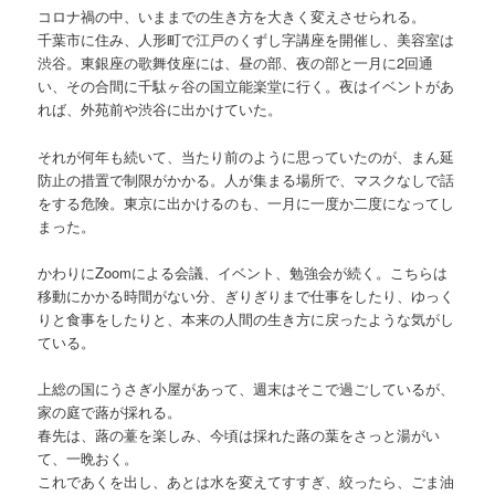
コロナ禍の中、いままでの生き方を大きく変えさせられる。
千葉市に住み、人形町で江戸のくずし字講座を開催し、美容室は
渋谷。東銀座の歌舞伎座には、昼の部、夜の部と一月に2回通
い、その合間に千駄ヶ谷の国立能楽堂に行く。夜はイベントがあ
れば、外苑前や渋谷に出かけていた。
それが何年も続いて、当たり前のように思っていたのが、まん延
防止の措置で制限がかかる。人が集まる場所で、マスクなしで話
をする危険。東京に出かけるのも、一月に一度か二度になってし
まった。
かわりにZoomによる会議、イベント、勉強会が続く。こちらは
移動にかかる時間がない分、ぎりぎりまで仕事をしたり、ゆっく
りと食事をしたりと、本来の人間の生き方に戻ったような気がし
ている。
上総の国にうさぎ小屋があって、週末はそこで過ごしているが、
家の庭で蕗が採れる。
春先は、蕗の薹を楽しみ、今頃は採れた蕗の葉をさっと湯がい
て、一晩おく。
これであくを出し、あとは水を変えてすすぎ、絞ったら、ごま油