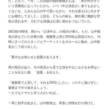
た」と言う。一方、二日目組の池田香織さんは、「世の中がそう
いう雰囲気になっていたから、いつ（中止決定が）来てもおかし
くないな、とみんな心の中で思いながら、それを誰も口に出さず
にお稽古してました」と語る。どちらの組も、稽古場に微妙な空
気が流れる中、それでも現場は公演に望みをつないでいた。
28日朝10時頃、県から「公演中止」の指示が来た。ただ、山中館
長が訴えていた次善の策、無観客上演とDVD化は容認された。13
時にすべてのスタッフとアーティストを大ホールに集め、山中館
長がこう切り出した。
「重大なお知らせと提案があります」
県の指示があり、今の状況から見て公演を中止にせざるを得ない
ことを伝えた後、「提案」を伝えた。
「無観客で上演して、それをDVDにしたい。コロナに負けずに、
最後までやり抜きましょう」
一人でもイヤだと言う人がいれば…
一斉に拍手が起きた。山中館長は、率直に内情を打ち明けた。