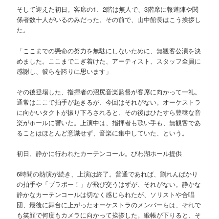
そして迎えた初日。客席の1、2階は無人で、3階席に報道陣や関
係者数十人がいるのみだった。その前で、山中館長はこう挨拶し
た。
「ここまでの懸命の努力を無駄にしないために、無観客公演を決
めました。ここまでこぎ着けた、アーティスト、スタッフ全員に
感謝し、彼らを誇りに思います」
その後登場した、指揮者の沼尻音楽監督が客席に向かって一礼。
通常はここで拍手が起きるが、今回はそれがない。オーケストラ
に向かいタクトが振り下ろされると、その後はひたすら豊穣な音
楽がホールに響いた。上演中は、指揮者も歌い手も、無観客であ
ることはほとんど意識せず、音楽に集中していた、という。
初日、静かに行われたカーテンコール。びわ湖ホール提供
6時間の熱演が続き、上演は終了。普通であれば、割れんばかり
の拍手や「ブラボー！」が飛び交うはずが、それがない。静かな
静かなカーテンコールは切なく感じられたが、ソリストや合唱
団、最後に舞台に上がったオーケストラのメンバーらは、それで
も笑顔で何度もカメラに向かって挨拶した。緞帳が下りると、そ