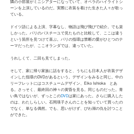
隣の小部屋がミニシアターになっていて、オペラのハイライトシ
ーンを上演しているのだ。実際に衣装を着けた生きた人々が歌っ
ている。
ドイツ語による上演、字幕なし、物語は飛び飛びで紹介。でも楽
しかった。パリのバスチーユで見たものと比較して、ここは違う
という箇所を見つけて喜ぶ。パリの指環は禁断の愛がひとつのテ
ーマだったが、ここオランダでは、違っていた。
うれしくて、二回も見てしまった。
そして、家に帰り家族に話をすると、うちにも日本人が衣装デザ
インした指環のDVDがあるという。デザインをみると同じ。中の
リーフレットにはコスチュームデザイン、Eiko Ishioka とあ
る。さっそく、最終回の神々の黄昏を見る。同じものだった。青
い鳥ではないが、ずっとこの
DVD
は家にあった。さらに購入した
のは、わたしらしい。石岡瑛子さんのことを知っていて買ったの
でなく、単なる偶然。でも、思いがけず、びわ湖の仇を討つこと
ができた。