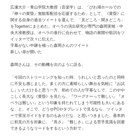
広瀬大介・青山学院大教授（音楽学）は、「びわ湖ホールでの
『神々の黄昏』無観客配信を応援するため」として、《黄昏》に
関する自身の過去ツイートを選んで、「見どころ・聞きどころ」
をTogetterにまとめた。オペラの演出研究が専門の森岡実穂・中
央大准教授は、オペラの進行に合わせて、物語の展開や歌詞をツ
イッターで次々に伝えた。
字幕がない中継を補った森岡さんのツイート
新しい扉が開いた
森岡さんは、その動機を次のように語る。
「今回のストリーミングを知った時、うれしいと思ったのと同時
に不安も感じました。多くの方に素晴らしい舞台を気軽に『お試
し』いただけると思う一方、初めての人が字幕なしで、このやや
こしく長大な《黄昏》を見たら、『ワーグナーって難しい』『オ
ペラは難しい』という印象を持たれてしまう可能性も大いにある
な、と。そこで、どうせPCやタブレットで見るなら、ツイッタ
ーで実況ガイドをするのもありだな、と思いつきました。基本的
に初見の方を対象に、『長さ』『難しさ』による苦手意識を回避
できるようなリードをするという方針で」