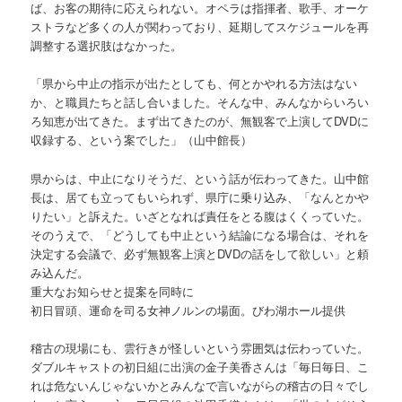
ば、お客の期待に応えられない。オペラは指揮者、歌手、オーケ
ストラなど多くの人が関わっており、延期してスケジュールを再
調整する選択肢はなかった。
「県から中止の指示が出たとしても、何とかやれる方法はない
か、と職員たちと話し合いました。そんな中、みんなからいろい
ろ知恵が出てきた。まず出てきたのが、無観客で上演してDVDに
収録する、という案でした」（山中館長）
県からは、中止になりそうだ、という話が伝わってきた。山中館
長は、居ても立ってもいられず、県庁に乗り込み、「なんとかや
りたい」と訴えた。いざとなれば責任をとる腹はくくっていた。
そのうえで、「どうしても中止という結論になる場合は、それを
決定する会議で、必ず無観客上演とDVDの話をして欲しい」と頼
み込んだ。
重大なお知らせと提案を同時に
初日冒頭、運命を司る女神ノルンの場面。びわ湖ホール提供
稽古の現場にも、雲行きが怪しいという雰囲気は伝わっていた。
ダブルキャストの初日組に出演の金子美香さんは「毎日毎日、こ
れは危ないんじゃないかとみんなで言いながらの稽古の日々でし