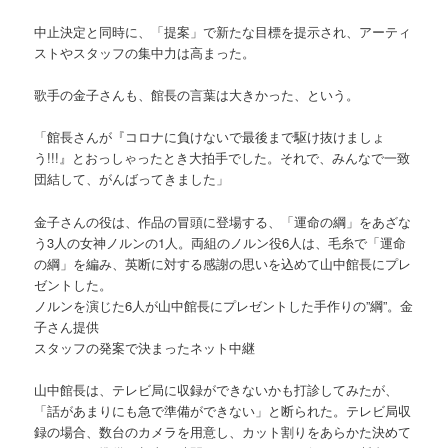
中止決定と同時に、「提案」で新たな目標を提示され、アーティ
ストやスタッフの集中力は高まった。
歌手の金子さんも、館長の言葉は大きかった、という。
「館長さんが『コロナに負けないで最後まで駆け抜けましょ
う!!!』とおっしゃったとき大拍手でした。それで、みんなで一致
団結して、がんばってきました」
金子さんの役は、作品の冒頭に登場する、「運命の綱」をあざな
う3人の女神ノルンの1人。両組のノルン役6人は、毛糸で「運命
の綱」を編み、英断に対する感謝の思いを込めて山中館長にプレ
ゼントした。
ノルンを演じた6人が山中館長にプレゼントした手作りの”綱”。金
子さん提供
スタッフの発案で決まったネット中継
山中館長は、テレビ局に収録ができないかも打診してみたが、
「話があまりにも急で準備ができない」と断られた。テレビ局収
録の場合、数台のカメラを用意し、カット割りをあらかた決めて