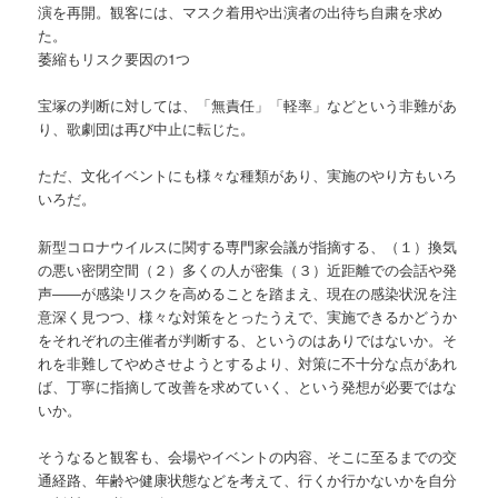
演を再開。観客には、マスク着用や出演者の出待ち自粛を求め
た。
萎縮もリスク要因の1つ
宝塚の判断に対しては、「無責任」「軽率」などという非難があ
り、歌劇団は再び中止に転じた。
ただ、文化イベントにも様々な種類があり、実施のやり方もいろ
いろだ。
新型コロナウイルスに関する専門家会議が指摘する、（１）換気
の悪い密閉空間（２）多くの人が密集（３）近距離での会話や発
声――が感染リスクを高めることを踏まえ、現在の感染状況を注
意深く見つつ、様々な対策をとったうえで、実施できるかどうか
をそれぞれの主催者が判断する、というのはありではないか。そ
れを非難してやめさせようとするより、対策に不十分な点があれ
ば、丁寧に指摘して改善を求めていく、という発想が必要ではな
いか。
そうなると観客も、会場やイベントの内容、そこに至るまでの交
通経路、年齢や健康状態などを考えて、行くか行かないかを自分