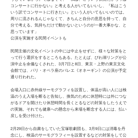
コンサートに行かない』と考える人がいてもいいし、『私はこう
いう訳でコンサートに行きたい』という人がいてもいいのでは。
周りに流されるんじゃなくて、きちんと自分の意思を持って、自
分で考える。気持ちだけで動かないというのが一番大事かな、と
思っています」
公演を実施する民間イベントも
民間主催の文化イベントの中には中止をせずに、様々な対策をと
って行う選択をするところもある。たとえば、びわ湖リングが公
演中止を余儀なくされた、3月7日と8日、東京・上野の東京文化
会館では、パリ・オペラ座のバレエ《オネーギン》の公演が予定
通り行われた。
会場入口に赤外線サーモグラフィを設置し、体温が高い人には検
温のうえ入場を断ると告知し、換気のために休憩時には外につな
がるドアを開けたり休憩時間を長くとるなどの対策をしたうえで
の実施。それでも健康への懸念から来場を断念する人には、払い
戻しを受け付けた。
2月29日から自粛をしていた宝塚歌劇団も、3月9日には消毒を丹
念にし、検温のサーモグラフィーを設置するなどの対策をして公