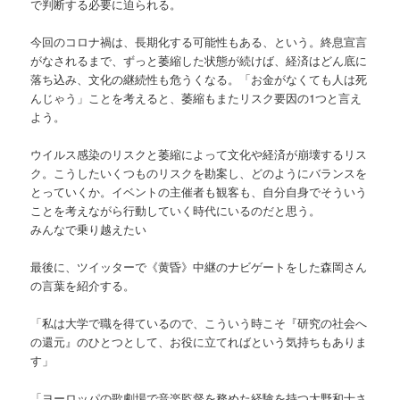
で判断する必要に迫られる。
今回のコロナ禍は、長期化する可能性もある、という。終息宣言
がなされるまで、ずっと萎縮した状態が続けば、経済はどん底に
落ち込み、文化の継続性も危うくなる。「お金がなくても人は死
んじゃう」ことを考えると、萎縮もまたリスク要因の1つと言え
よう。
ウイルス感染のリスクと萎縮によって文化や経済が崩壊するリス
ク。こうしたいくつものリスクを勘案し、どのようにバランスを
とっていくか。イベントの主催者も観客も、自分自身でそういう
ことを考えながら行動していく時代にいるのだと思う。
みんなで乗り越えたい
最後に、ツイッターで《黄昏》中継のナビゲートをした森岡さん
の言葉を紹介する。
「私は大学で職を得ているので、こういう時こそ『研究の社会へ
の還元』のひとつとして、お役に立てればという気持ちもありま
す」
「ヨーロッパの歌劇場で音楽監督を務めた経験を持つ大野和士さ