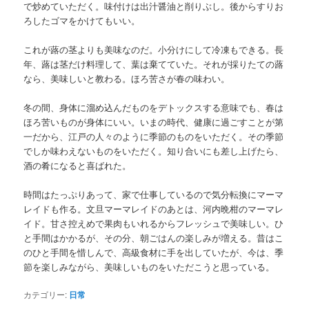
で炒めていただく。味付けは出汁醤油と削りぶし。後からすりお
ろしたゴマをかけてもいい。
これが蕗の茎よりも美味なのだ。小分けにして冷凍もできる。長
年、蕗は茎だけ料理して、葉は棄てていた。それが採りたての蕗
なら、美味しいと教わる。ほろ苦さが春の味わい。
冬の間、身体に溜め込んだものをデトックスする意味でも、春は
ほろ苦いものが身体にいい。いまの時代、健康に過ごすことが第
一だから、江戸の人々のように季節のものをいただく。その季節
でしか味わえないものをいただく。知り合いにも差し上げたら、
酒の肴になると喜ばれた。
時間はたっぷりあって、家で仕事しているので気分転換にマーマ
レイドも作る。文旦マーマレイドのあとは、河内晩柑のマーマレ
イド。甘さ控えめで果肉もいれるからフレッシュで美味しい。ひ
と手間はかかるが、その分、朝ごはんの楽しみが増える。昔はこ
のひと手間を惜しんで、高級食材に手を出していたが、今は、季
節を楽しみながら、美味しいものをいただこうと思っている。
カテゴリー:
日常