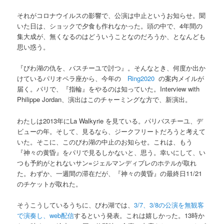
それがコロナウイルスの影響で、公演は中止というお知らせ。聞
いた日は、ショックで夕食も作れなかった。頭の中で、4年間の
集大成が、無くなるのはどういうことなのだろうか、となんども
思い惑う。
『びわ湖の仇を、バスチーユで討つ』。そんなとき、何度か出か
けているパリオペラ座から、今年の
Ring2020
の案内メイルが
届く。パリで、『指輪』をやるのは知っていた。Interview with
Philippe Jordan、演出はこのチャーミングな方で、新演出。
わたしは2013年に
La Walkyrie
を見ている。パリバスチーユ、デ
ビューの年。そして、見るなら、ジークフリートだろうと考えて
いた。そこに、このびわ湖の中止のお知らせ。これは、もう
『神々の黄昏』をパリで見るしかないと、思う。幸いにして、い
つも予約がとれないサン=ジェルマンディプレのホテルが取れ
た。わずか、一週間の滞在だが、『神々の黄昏』の最終日11/21
のチケットが取れた。
そうこうしているうちに、びわ湖では、
3/7、3/8の公演を無観客
で演奏し、web配信
するという発表。これは嬉しかった。13時か