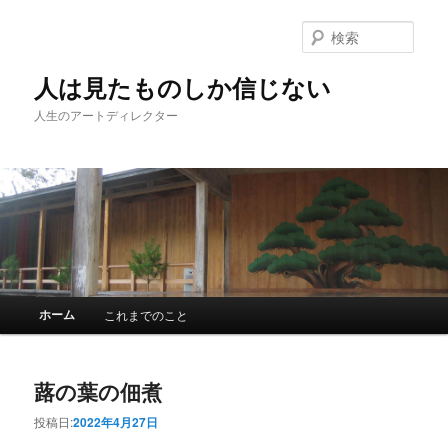
検
索
人は見たものしか信じない
人生のアートディレクター
メインメニュー
ホーム
これまでのこと
メインコンテンツへ移動
サブコンテンツへ移動
蕗の葉の佃煮
投稿日:
2022年4月27日