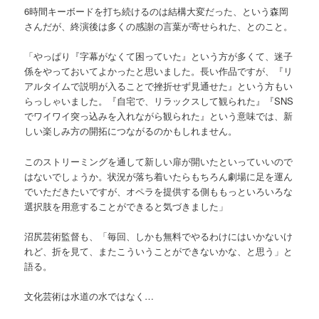
6時間キーボードを打ち続けるのは結構大変だった、という森岡
さんだが、終演後は多くの感謝の言葉が寄せられた、とのこと。
「やっぱり『字幕がなくて困っていた』という方が多くて、迷子
係をやっておいてよかったと思いました。長い作品ですが、『リ
アルタイムで説明が入ることで挫折せず見通せた』という方もい
らっしゃいました。『自宅で、リラックスして観られた』『SNS
でワイワイ突っ込みを入れながら観られた』という意味では、新
しい楽しみ方の開拓につながるのかもしれません。
このストリーミングを通して新しい扉が開いたといっていいので
はないでしょうか。状況が落ち着いたらもちろん劇場に足を運ん
でいただきたいですが、オペラを提供する側ももっといろいろな
選択肢を用意することができると気づきました」
沼尻芸術監督も、「毎回、しかも無料でやるわけにはいかないけ
れど、折を見て、またこういうことができないかな、と思う」と
語る。
文化芸術は水道の水ではなく…