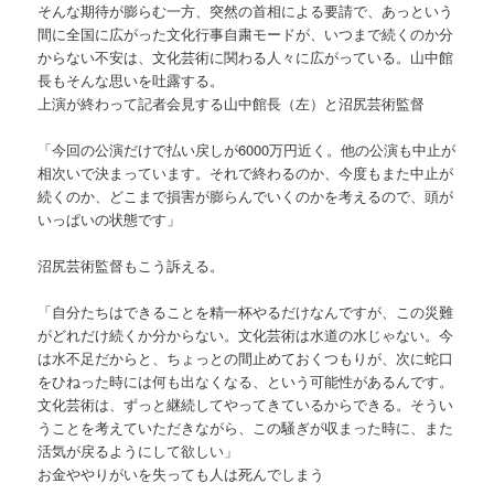
そんな期待が膨らむ一方、突然の首相による要請で、あっという
間に全国に広がった文化行事自粛モードが、いつまで続くのか分
からない不安は、文化芸術に関わる人々に広がっている。山中館
長もそんな思いを吐露する。
上演が終わって記者会見する山中館長（左）と沼尻芸術監督
「今回の公演だけで払い戻しが6000万円近く。他の公演も中止が
相次いで決まっています。それで終わるのか、今度もまた中止が
続くのか、どこまで損害が膨らんでいくのかを考えるので、頭が
いっぱいの状態です」
沼尻芸術監督もこう訴える。
「自分たちはできることを精一杯やるだけなんですが、この災難
がどれだけ続くか分からない。文化芸術は水道の水じゃない。今
は水不足だからと、ちょっとの間止めておくつもりが、次に蛇口
をひねった時には何も出なくなる、という可能性があるんです。
文化芸術は、ずっと継続してやってきているからできる。そうい
うことを考えていただきながら、この騒ぎが収まった時に、また
活気が戻るようにして欲しい」
お金ややりがいを失っても人は死んでしまう