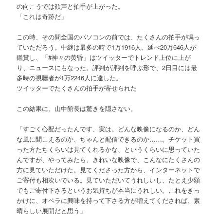
の向こうでは歓声と拍手が上がった。
「これは奇跡だ」
この時、その間全国のパソコンの前では、たくさんの拍手が鳴っ
ていただろう。中継は最多の時で1万1916人、延べ20万646人が
鑑賞し、「#神々の黄昏」はツイッターでトレンド上位に上が
り、ニュースにもなった。評判が評判を呼ぶ形で、2日目には最
多時の視聴者が1万2246人に達した。
ツイッターでたくさんの拍手が寄せられた
この結果に、山中館長は驚きを隠さない。
「すごく心配だったんです、実は。どんな映像になるのか、どん
な風に聞こえるのか、ちゃんと配信できるのか……。チケット買
った方たちくらいは見てくれるかな、というくらいに思っていた
んですが、やってみたら、きれいな映像で、こんなにたくさんの
方に見ていただけた。見てくださった方から、インターネットで
ご寄付も相次いでいる。見ていただいてうれしいし、たとえ少額
でもご寄付下さるというお気持ちが本当にうれしい。これをきっ
かけに、オペラに興味を持って下さる方が増えてくだされば、素
晴らしい展開だと思う」