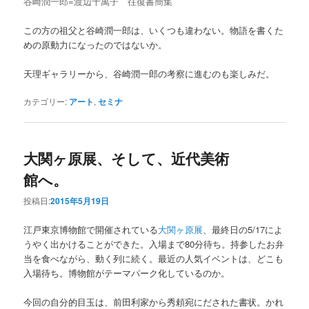
谷崎潤一郎=渡辺千萬子 往復書簡集
この方の祖父と谷崎潤一郎は、いくつも違わない。物語を書くた
めの原動力になったのではないか。
天理ギャラリーから、谷崎潤一郎の考察に進むのも楽しみだ。
カテゴリー:
アート
,
セミナ
大関ヶ原展、そして、近代美術
館へ。
投稿日:
2015年5月19日
江戸東京博物館で開催されている
大関ヶ原展
、最終日の5/17によ
うやく出かけることができた。入場まで80分待ち。持参したお弁
当を食べながら、動く列に続く。最近の人気イベントは、どこも
入場待ち。博物館がテーマパーク化しているのか。
今回の自分的目玉は、前田利家から秀頼宛にだされた書状。かれ