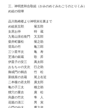
三、神明恵和合取組（かみのめぐみわごうのとりくみ）
め組の喧嘩
品川島崎楼より神明末社裏まで
め組辰五郎 菊五郎
女房お仲 時 蔵
九竜山浪右衛門 又五郎
柴井町藤松 菊之助
背高の竹 亀三郎
三ツ星半次 亀 寿
芝浦の銀蔵 歌 昇
伊皿子の安三 萬太郎
おもちゃの文次 巳之助
御成門の鶴吉 竹 松
新銭座の吉蔵 尾上右近
二本榎の若太郎 廣太郎
亀の子三太 種之助
狸穴の重吉 廣 松
烏森の竹次 隼 人
花籠の清三 男 寅
山門の仙太 鷹之資