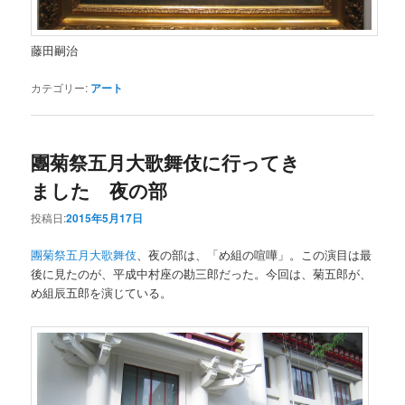
藤田嗣治
カテゴリー:
アート
團菊祭五月大歌舞伎に行ってき
ました 夜の部
投稿日:
2015年5月17日
團菊祭五月大歌舞伎
、夜の部は、「め組の喧嘩」。この演目は最
後に見たのが、平成中村座の勘三郎だった。今回は、菊五郎が、
め組辰五郎を演じている。