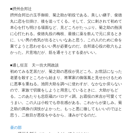
■摂州合邦辻
摂州合邦辻の玉手御前、菊之助が初役である。美しい継子、俊徳
丸に恋を仕掛け、後を追ってくる。そして、父に刺されて初めて
本心を打ち明ける場面など、見どころがたっぷり。菊之助の熱演
に心打たれる。俊徳丸役の梅枝、最後に薬を飲んで元に戻るとき
に、いい男の色気が出るといいなあと思う。この人のために命を
棄てようと思わせるいい男が必要なのだ。合邦道心役の歌六もよ
かった。片意地だが、筋を通そうとする姿がいい。
■通し狂言 天一坊大岡政談
初めてみる芝居だが、菊之助の悪役が見どころ。お世話になった
老婆を殺すところから始まり、将軍家の御落胤と見せかけるため
に悪事を重ねる。池田大助を調べに使わすが、なかなか戻らない
ので、家族で切腹をしようと用意しているときに、大助がもど
る。このあたりも忠臣蔵のパロディ調。お霜役の米吉が可愛くて
うまい。この人は小粒でも存在感がある。これからが楽しみ。菊
之助の満身の演技がよかった。もっと悪に徹してもいいのではと
思う。二枚目が悪役をやるから、凄みがでるのだ。
昼の部