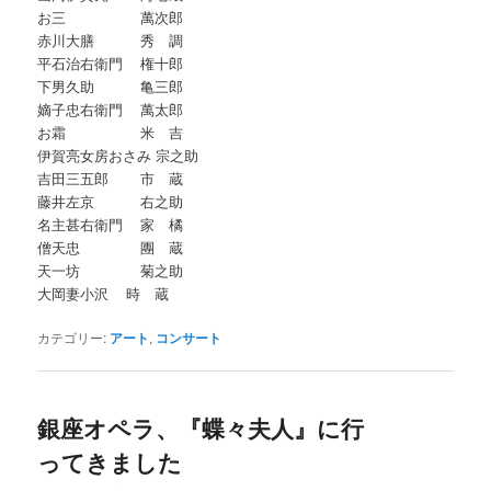
お三 萬次郎
赤川大膳 秀 調
平石治右衛門 権十郎
下男久助 亀三郎
嫡子忠右衛門 萬太郎
お霜 米 吉
伊賀亮女房おさみ 宗之助
吉田三五郎 市 蔵
藤井左京 右之助
名主甚右衛門 家 橘
僧天忠 團 蔵
天一坊 菊之助
大岡妻小沢 時 蔵
カテゴリー:
アート
,
コンサート
銀座オペラ、『蝶々夫人』に行
ってきました