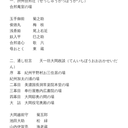
一、摂州合邦辻（せっしゅうがっぽうがつじ）
合邦庵室の場
玉手御前 菊之助
俊徳丸 梅 枝
浅香姫 尾上右近
奴入平 巳之助
合邦道心 歌 六
母おとく 東 蔵
二、通し狂言 天一坊大岡政談（てんいちぼうおおおかせいだ
ん）
序 幕 紀州平野村お三住居の場
紀州加太の浦の場
二幕目 美濃国長洞常楽院本堂の場
三幕目 奉行屋敷内広書院の場
四幕目 大岡邸奥の間の場
大 詰 大岡役宅奥殿の場
大岡越前守 菊五郎
池田大助 松 緑
山内伊賀亮 海老蔵