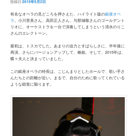
投稿日:
2015年5月2日
有名なオペラの見どころを押さえた、ハイライト版の
銀座オペ
ラ
。小川里美さん、高田正人さん、与那城敬さんのゴールデント
リオに、オーケストラを一台で演奏してしまうという清水のりこ
さんのエレクトーン。
最初は、トスカでした。あまりの迫力とすばらしさに、半年後に
再演、さらにバージョンアップして、椿姫。そして、2015年は、
蝶々夫人と決まっていました。
この銀座オペラの特長は、こじんまりとしたホールで、歌い手さ
んたちとの距離が近い。まるで、自分のために歌ってくれている
ような錯覚に陥ります。