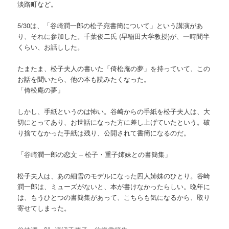
淡路町など。
5/30は、「谷崎潤一郎の松子宛書簡について」という講演があ
り、それに参加した。千葉俊二氏 (早稲田大学教授)が、一時間半
くらい、お話しした。
たまたま、松子夫人の書いた「倚松庵の夢」を持っていて、この
お話を聞いたら、他の本も読みたくなった。
「倚松庵の夢」
しかし、手紙というのは怖い。谷崎からの手紙を松子夫人は、大
切にとってあり、お世話になった方に差し上げていたという。破
り捨てなかった手紙は残り、公開されて書簡になるのだ。
「谷崎潤一郎の恋文 – 松子・重子姉妹との書簡集」
松子夫人は、あの細雪のモデルになった四人姉妹のひとり。谷崎
潤一郎は、ミューズがないと、本が書けなかったらしい。晩年に
は、もうひとつの書簡集があって、こちらも気になるから、取り
寄せてしまった。