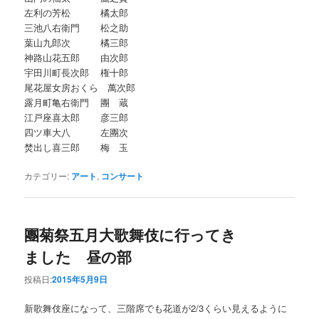
左利の芳松 橘太郎
三池八右衛門 松之助
葉山九郎次 橘三郎
神路山花五郎 由次郎
宇田川町長次郎 権十郎
尾花屋女房おくら 萬次郎
露月町亀右衛門 團 蔵
江戸座喜太郎 彦三郎
四ツ車大八 左團次
焚出し喜三郎 梅 玉
カテゴリー:
アート
,
コンサート
團菊祭五月大歌舞伎に行ってき
ました 昼の部
投稿日:
2015年5月9日
新歌舞伎座になって、三階席でも花道が2/3くらい見えるように