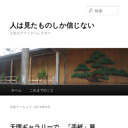
検
索
人は見たものしか信じない
人生のアートディレクター
メインメニュー
ホーム
これまでのこと
メインコンテンツへ移動
サブコンテンツへ移動
月別アーカイブ:
2015年5月
天理ギャラリーで、「手紙」展