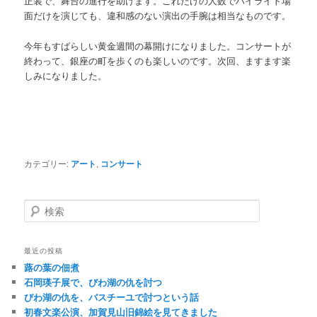
正装で、舞台の進行を助けます。これだけの人数でハイライト場
面だけを演じても、違和感のない演出の手腕は相当なものです。
今年もすばらしい黄金週間の幕開けになりました。コンサートが
終わって、銀座の町を歩くのも楽しいのです。次回、ますます楽
しみになりました。
カテゴリー:
アート
,
コンサート
検索
最近の投稿
蕗の葉の佃煮
石岡瑛子展で、びわ湖の仇を討つ
びわ湖の仇を、バスチーユで討つという話
初春文楽公演、加賀見山旧錦絵を見てきました