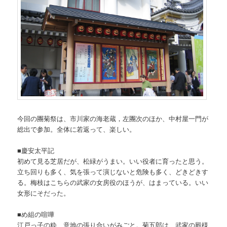
今回の團菊祭は、市川家の海老蔵，左團次のほか、中村屋一門が
総出で参加。全体に若返って、楽しい。
■慶安太平記
初めて見る芝居だが、松緑がうまい。いい役者に育ったと思う。
立ち回りも多く、気を張って演じないと危険も多く、どきどきす
る。梅枝はこちらの武家の女房役のほうが、はまっている。いい
女形にそだった。
■め組の喧嘩
江戸っ子の粋、意地の張り合いがみごと。菊五郎は、武家の殿様