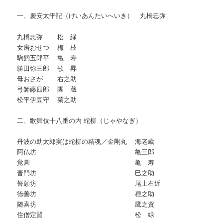
一、慶安太平記（けいあんたいへいき） 丸橋忠弥
丸橋忠弥 松 緑
女房おせつ 梅 枝
駒飼五郎平 亀 寿
勝田弥三郎 歌 昇
母おさが 右之助
弓師藤四郎 團 蔵
松平伊豆守 菊之助
二、歌舞伎十八番の内 蛇柳（じゃやなぎ）
丹波の助太郎実は蛇柳の精魂／金剛丸 海老蔵
阿仏坊 亀三郎
覚圓 亀 寿
普門坊 巳之助
誓願坊 尾上右近
徳善坊 種之助
随喜坊 鷹之資
住僧定賢 松 緑