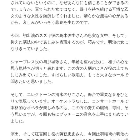
されていないというのに、なぜあんなにも信じることができるの
でしょうか。棄てられた女ではなく、帰りを待ち続ける可憐な乙
女のような女性を熱演してくれました。清らかな無垢の心がある
から、哀しみがいっそう悲劇を生むのです。
今回、初出演のスズキ役の鳥木弥生さんの忠実な女中、そして、
抑えた演技の中で哀しみを表現するのが、巧みです。明治の女に
なりきっていました。
シャープレス役の与那城敬さん、年齢を重ねた役に、相手の心を
思う気持ちが切々と表れます。この方の人柄のよさが役の上でも
にじみ出ていました。すばらしい歌唱力。もっと大きなホールで
聞きたいと思いました。
そして、エレクトーンの清水のりこさん。舞台で重要な音をひと
りで表現しています。オーケストラなしに、コンサートホールで
本格的なオペラが楽しめるのも、この方の努力の賜物。毎回、そ
う思いますが、今回も特にプッチーニの音色を上手にまとめてい
ました。
演出、そして狂言回し役の彌勒忠史さん。今回は羽織袴の明治の