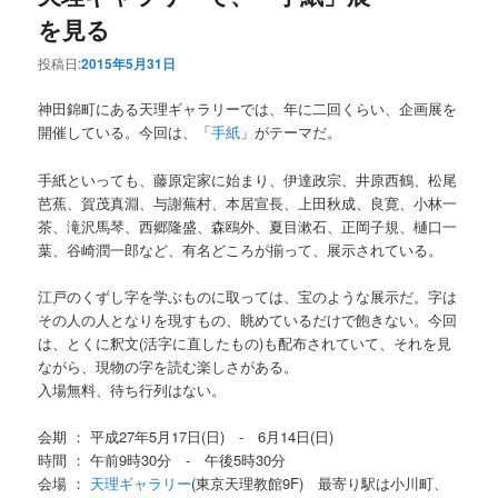
を見る
投稿日:
2015年5月31日
神田錦町にある天理ギャラリーでは、年に二回くらい、企画展を
開催している。今回は、「
手紙
」がテーマだ。
手紙といっても、藤原定家に始まり、伊達政宗、井原西鶴、松尾
芭蕉、賀茂真淵、与謝蕪村、本居宣長、上田秋成、良寛、小林一
茶、滝沢馬琴、西郷隆盛、森鴎外、夏目漱石、正岡子規、樋口一
葉、谷崎潤一郎など、有名どころが揃って、展示されている。
江戸のくずし字を学ぶものに取っては、宝のような展示だ。字は
その人の人となりを現すもの、眺めているだけで飽きない。今回
は、とくに釈文(活字に直したもの)も配布されていて、それを見
ながら、現物の字を読む楽しさがある。
入場無料、待ち行列はない。
会期 ： 平成27年5月17日(日) - 6月14日(日)
時間 ： 午前9時30分 - 午後5時30分
会場 ：
天理ギャラリー
(東京天理教館9F) 最寄り駅は小川町、