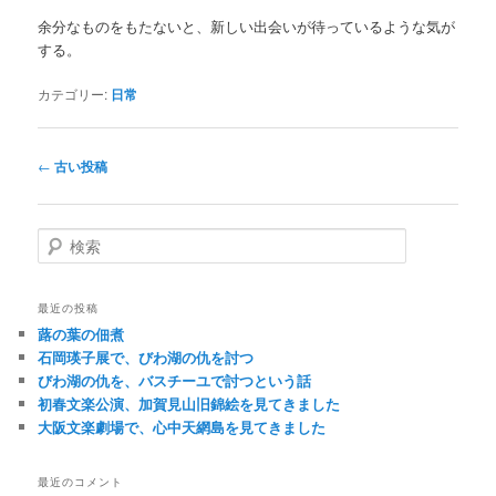
余分なものをもたないと、新しい出会いが待っているような気が
する。
カテゴリー:
日常
投稿ナビゲーション
←
古い投稿
検索
最近の投稿
蕗の葉の佃煮
石岡瑛子展で、びわ湖の仇を討つ
びわ湖の仇を、バスチーユで討つという話
初春文楽公演、加賀見山旧錦絵を見てきました
大阪文楽劇場で、心中天網島を見てきました
最近のコメント