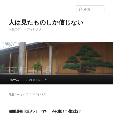
検
索
人は見たものしか信じない
人生のアートディレクター
メインメニュー
ホーム
これまでのこと
メインコンテンツへ移動
サブコンテンツへ移動
月別アーカイブ:
2007年12月
時間制限なしで、仕事に集中し