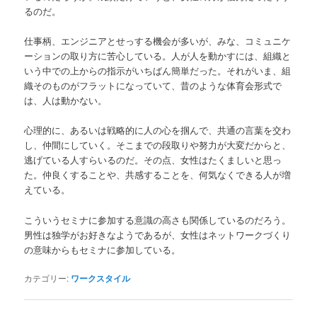
るのだ。
仕事柄、エンジニアとせっする機会が多いが、みな、コミュニケ
ーションの取り方に苦心している。人が人を動かすには、組織と
いう中での上からの指示がいちばん簡単だった。それがいま、組
織そのものがフラットになっていて、昔のような体育会形式で
は、人は動かない。
心理的に、あるいは戦略的に人の心を掴んで、共通の言葉を交わ
し、仲間にしていく。そこまでの段取りや努力が大変だからと、
逃げている人すらいるのだ。その点、女性はたくましいと思っ
た。仲良くすることや、共感することを、何気なくできる人が増
えている。
こういうセミナに参加する意識の高さも関係しているのだろう。
男性は独学がお好きなようであるが、女性はネットワークづくり
の意味からもセミナに参加している。
カテゴリー:
ワークスタイル