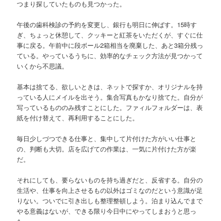
つまり探していたものも見つかった。
午後の歯科検診の予約を変更し、銀行も明日に伸ばす。15時す
ぎ、ちょっと休憩して、クッキーと紅茶をいただくが、すぐに仕
事に戻る。午前中に段ボール2箱相当を廃棄した、あと3箱分残っ
ている。やっているうちに、効率的なチェック方法が見つかって
いくから不思議。
基本は捨てる、欲しいときは、ネットで探すか、オリジナルを持
っている人にメイルを出そう。集合写真もかなり捨てた。自分が
写っているもののみ残すことにした。ファィルフォルダーは、表
紙を付け替えて、再利用することにした。
毎日少しづつできる仕事と、集中して片付けた方がいい仕事と
の、判断も大切。店を広げての作業は、一気に片付けた方が楽
だ。
それにしても、要らないものを持ち過ぎだと、反省する。自分の
生活や、仕事を向上させるもの以外はゴミなのだという意識が足
りない。ついでに引き出しも整理整頓しよう。泊まり込んでまで
やる意義はないが、できる限り今日中にやってしまおうと思っ