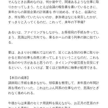
そんなときお薦めなのは、何か途中で、関連あるような仕事に取
りかかってしまう。たとえば会議の報告書を書いているときに、
来年からの新規企業の計画書を 作り始める。すると、会議のと
き、何を聞いていたらいいのか、参加者はなにを発言したかが、
すっきりと入ってくるのだ。これって、来年の下準備?
あるいは、ファイリングをしながら、お客様宛の手紙を作ってし
まう。意識は同じ方向でも、乗るホームの違う列車の旅に似てい
る。
要は、あまりかけ離れてはだめで、近くにある別の仕事に取りか
かると前の仕事も自然と終ってしまうということなのだ。これも
各自のやり方があると思うので、タイミングや疲労度を目安にす
るといい。うまくいけば、驚くほど効率的に物事が処理できる。
【本日の成果】
講師宛に手紙を書きながら、領収書を整理して、来年度の年間計
画を埋めていった。これはたぶん同系の仕事なので、意識がとぎ
れなく進められる。
午後からは来週のセミナ用資料を揃えながら、お正月の芝居のチ
ケットを予約し、セミナルームの予約を取る。