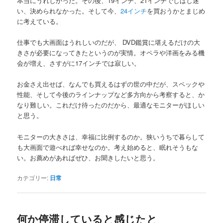
本当にうれしかった。その後、19インチ、21インチでしばし迷
い、決められなかった。そして今、
24インチ
を買おうかとまじめ
に考えている。
仕事でも大画面はうれしいのだが、 DVD鑑賞に堪えるだけの大
きさが必要になってきたというのが実情。オペラや洋画をみる機
会が増え、さすがに17インチでは寂しい。
お金さえ出せば、なんでも買えるはずの世の中だが、スペックや
性能、そして今後のラインナップなど多方向から考察すると、か
なり難しい。これだけ待ったのだから、最適なモニターがほしい
と思う。
モニターの大きさは、幸福に比例するのか。狭いうちで暮らして
も大画面で遊べれば幸せなのか。考え始めると、眠れそうもな
い。お薦めがあればぜひ、お聞きしたいと思う。
カテゴリー:
日常
何か停滞していると感じたと