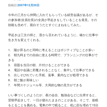
投稿日:
2007年12月20日
今年の三月から仲間に入れてもらっている経営会議があるが、そ
の参加者(全員社長)の全員が早起きをしていることを発見。その
効能も含めて、面白そうだとすぐにまねをしてみた。
早起きは三文の得と、昔から言われているように、確かに仕事や
生き方を変えてくれる。
1. 陽が昇るのと同時に考えることはボジティブなことが多い
2. 朝九時までの自由に使える時間で、プランニングの仕事がで
きる
3. 宿題を当日の朝、片付けることができる
4. 電話や会議に邪魔されることなく、集中して仕事ができる
5. 出しそびれていた手紙、返事、案内などが処理できる
6. 朝ご飯が美味しい
7. 年間スケジュール等、大局的な物の見方ができる
いい事づくしのようだが、夜の会合、勉強会などに出席すると、
翌朝早起きして、一日が疲れたままのことがある。そこで、仮眠
をとることを薦める。電車の中で眠ること、机に顔を埋めて15分