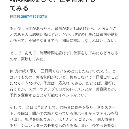
てみる
投稿日:
2007年12月27日
あと少し時間があったら、締切があと1日延びたら、と考えたこ
とのある人は結構いるはずだ。だが、現実の仕事には締切や納期
があって、不完全なままでも、期日に提出しなければいけない。
そこで、あえて、制限時間を設けずに仕事をしてみたらどうなる
のか、実験してみた。
体 力の続く限り、三日間くらいをめどにしたらいいだろう。と
はいうものの、何も制約がないと、何もしないで一日過ごすこと
になりそうなので、予定は一応入れ てみる。たとえば、銀行に
行くとか、スポーツクラブでヨガのレッスンとか、美容院とか、
予約を変更することが可能なイベントがよい。
そし て、当日は早起きして、六時台に食事を取り、さあスター
ト。今回は、開かずの箱となっている段ボールからファイルを取
り出し、整理を始めてみた。ほとんど がゴミだが、個人情報も
あり、シュレッダーの必要なものもある。また、今でも必要な、