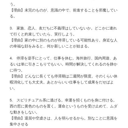
う。
【理由】未完のものが、意識の中で、前進することを邪魔してい
る。
3. 家族、恋人、友だちに不義理はしていないか。どこかに連れ
て行くと約束していたら、実行しよう。
【理由】家の中に別のものが停滞している可能性あり。身近な人
の幸福な顔をみると、何か新しいことが始まる。
4. 停滞を逆手にとって、仕事を休む。海外旅行、国内周遊、あ
るいは単に引きこもりでもいい。時間が解決してくれるのを静か
に待つ。
【理由】どんなに長くても停滞期は二週間が限度。そのくらい休
暇消化しても大丈夫。あとからいい仕事をして成果をだせばよ
い。
5. スピリチュアル系に逃げる。幸運を招くものを身に付ける。
西の窓に黄色のものを置く。運命というものを受け止めて、ムダ
な動きをしない。
【理由】退屈や空虚さは、人を弱らせるから。別なことに意識を
集中させる