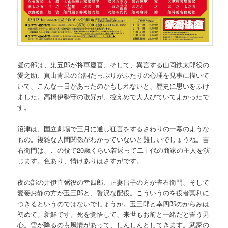
昼の部は、染五郎が将軍慶喜、そして、異言する山岡鉄太郎役の
愛之助、真山青果の台詞たっぷりがふたりの心理を見事に描いて
いて、こんな一日があったのかもしれないと、歴史に思いをふけ
ました。高橋伊勢守の歌昇が、控えめで大人びていてよかったで
す。
沼津は、国立劇場で三月に通し狂言をするさわりの一幕のような
もの。複雑な人間関係がわかっていないと難しいでしょうね。吉
右衛門は、この役で20歳くらい若返って二十代の商家の主人を演
じます。色あり、情けありはさすがです。
夜の部の井伊直弼役の幸四郎、正妻昌子の方が雀右衛門、そして
愛妾お静の方が玉三郎と、贅沢な配役。こういうのを役者冥利に
つきるというのではないでしょうか。玉三郎と幸四郎のからみは
初めて。新鮮です。死を覚悟して、来世もお前と一緒だと誓う男
心。雪が降るのも風情があって、しんしんとしてきます。武家の