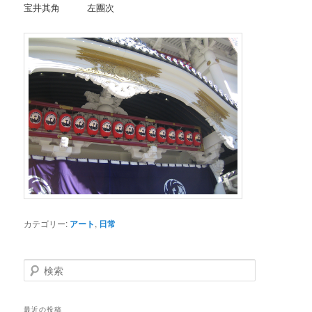
宝井其角 左團次
カテゴリー:
アート
,
日常
検索
最近の投稿