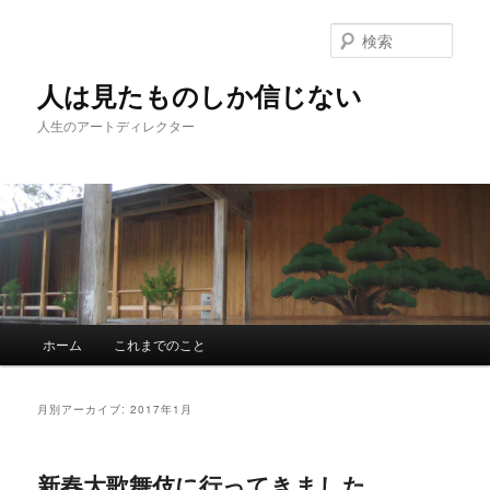
検
索
人は見たものしか信じない
人生のアートディレクター
メインメニュー
ホーム
これまでのこと
メインコンテンツへ移動
サブコンテンツへ移動
月別アーカイブ:
2017年1月
新春大歌舞伎に行ってきました