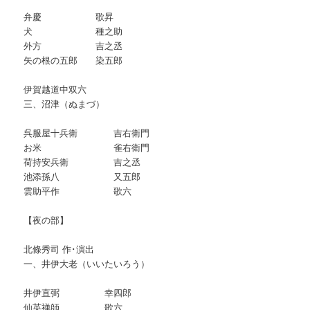
弁慶 歌昇
犬 種之助
外方 吉之丞
矢の根の五郎 染五郎
伊賀越道中双六
三、沼津（ぬまづ）
呉服屋十兵衛 吉右衛門
お米 雀右衛門
荷持安兵衛 吉之丞
池添孫八 又五郎
雲助平作 歌六
【夜の部】
北條秀司 作･演出
一、井伊大老（いいたいろう）
井伊直弼 幸四郎
仙英禅師 歌六