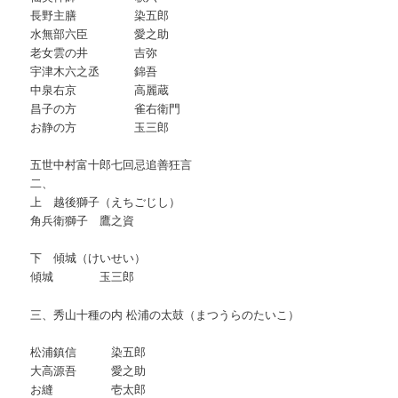
長野主膳 染五郎
水無部六臣 愛之助
老女雲の井 吉弥
宇津木六之丞 錦吾
中泉右京 高麗蔵
昌子の方 雀右衛門
お静の方 玉三郎
五世中村富十郎七回忌追善狂言
二、
上 越後獅子（えちごじし）
角兵衛獅子 鷹之資
下 傾城（けいせい）
傾城 玉三郎
三、秀山十種の内 松浦の太鼓（まつうらのたいこ）
松浦鎮信 染五郎
大高源吾 愛之助
お縫 壱太郎