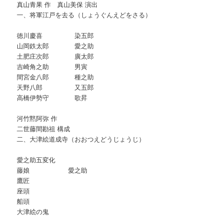
真山青果 作 真山美保 演出
一、将軍江戸を去る（しょうぐんえどをさる）
徳川慶喜 染五郎
山岡鉄太郎 愛之助
土肥庄次郎 廣太郎
吉崎角之助 男寅
間宮金八郎 種之助
天野八郎 又五郎
高橋伊勢守 歌昇
河竹黙阿弥 作
二世藤間勘祖 構成
二、大津絵道成寺（おおつえどうじょうじ）
愛之助五変化
藤娘 愛之助
鷹匠
座頭
船頭
大津絵の鬼