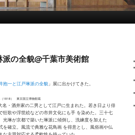
琳派の全貌@千葉市美術館
井抱一と江戸琳派の全貌
」展に出かけてきた。
（1818） 東京国立博物館蔵
）は、大名・酒井家の二男として江戸に生まれた。若き日より俳
で狂歌や浮世絵などの市井文化にも手 を染めた。三十七
、光琳が京都で築いた琳派に傾倒し、洗練度を加えた
式を確立。風流で典雅な花鳥画 を得意とし、風俗画や仏
まな主題対応する柔軟性を持っていた。