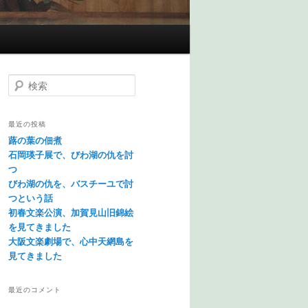
検索
最近の投稿
蕗の葉の佃煮
石岡瑛子展で、びわ湖の仇を討
つ
びわ湖の仇を、バスチーユで討
つという話
初春文楽公演、加賀見山旧錦絵
を見てきました
大阪文楽劇場で、心中天網島を
見てきました
最近のコメント