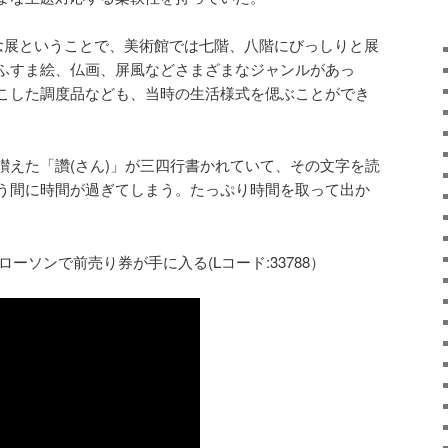
記念展ということで、美術館では七階、八階にびっしりと展
ふすま絵、仏画、屏風などさまざまなジャンルがあっ
こした調度品なども、当時の生活様式を偲ぶことができ
讃えた「讚(さん)」が三四行書かれていて、その文字を読
う間に時間が過ぎてしまう。たっぷり時間を取って出か
円、ローソンで前売り券が手に入る(Lコード:33788）