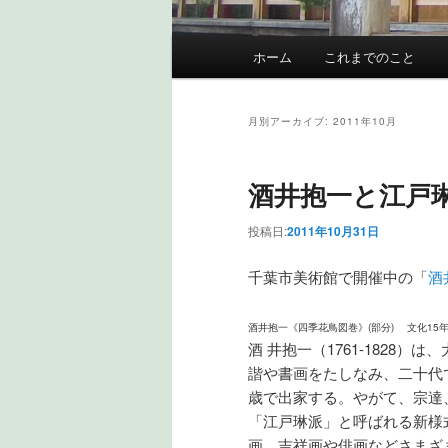
メインメニュー
ホーム
これまでのこと
メインコンテンツへ移動
サブコンテンツへ移動
月別アーカイブ:
2011年10月
酒井抱一と江戸
投稿日:
2011年10月31日
千葉市美術館で開催中の「
酒
酒井抱一《四季花鳥図巻》(部分) 文化15年
酒 井抱一（1761-1828
諧や書画をたしなみ、二十代
歳で出家する。やがて、宗達
「江戸琳派」と呼ばれる新様
画、吉祥画や俳画などさまざ